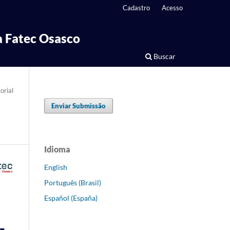
Cadastro
Acesso
 Fatec Osasco
Buscar
orial
Enviar Submissão
Idioma
English
Português (Brasil)
Español (España)