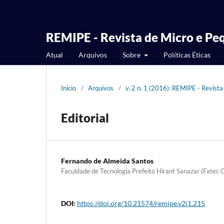
REMIPE - Revista de Micro e P
Atual
Arquivos
Sobre
Políticas Éticas
Início
/
Arquivos
/
v. 2 n. 1 (2016): REMIPE - Revis
Editorial
Fernando de Almeida Santos
Faculdade de Tecnologia Prefeito Hirant Sanazar (Fatec 
DOI:
https://doi.org/10.21574/remipe.v2i1.215