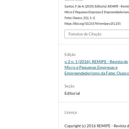
Santos, F. de A. (2019). Editorial.
REMIPE - Revis
Micro E Pequenas Empresas E Empreendedorism
Fatec Osasco
,
2
(1), 1–2.
https://doi.org/10.21574/remipe.v2i1.215
Fomatos de Citação
Edição
v. 2 n. 1 (2016): REMIPE - Revista de
Micro e Pequenas Empresas e
Empreendedorismo da Fatec Osasc
Seção
Editorial
Licença
Copyright (c) 2016 REMIPE - Revista 