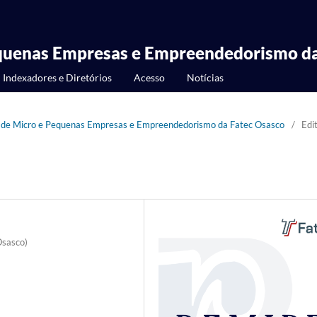
equenas Empresas e Empreendedorismo da
Indexadores e Diretórios
Acesso
Notícias
ta de Micro e Pequenas Empresas e Empreendedorismo da Fatec Osasco
/
Edit
Osasco)