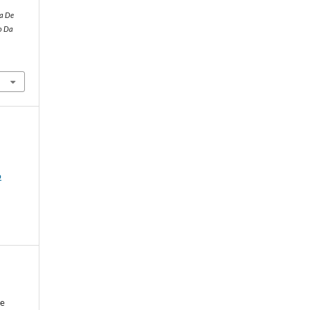
ta De
o Da
o
de