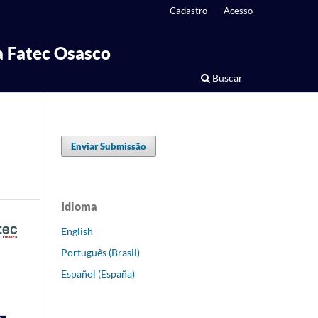
Cadastro
Acesso
 Fatec Osasco
Buscar
Enviar Submissão
Idioma
English
Português (Brasil)
Español (España)