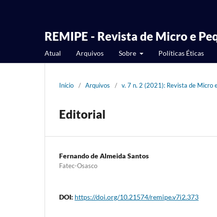
REMIPE - Revista de Micro e P
Atual
Arquivos
Sobre
Políticas Éticas
Início
/
Arquivos
/
v. 7 n. 2 (2021): Revista de Mic
Editorial
Fernando de Almeida Santos
Fatec-Osasco
DOI:
https://doi.org/10.21574/remipe.v7i2.373