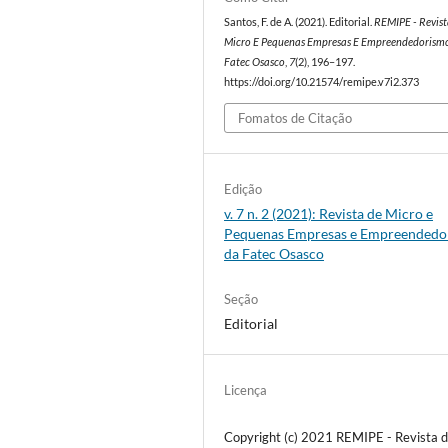
Santos, F. de A. (2021). Editorial.
REMIPE - Revis
Micro E Pequenas Empresas E Empreendedorism
Fatec Osasco
,
7
(2), 196–197.
https://doi.org/10.21574/remipe.v7i2.373
Fomatos de Citação
Edição
v. 7 n. 2 (2021): Revista de Micro e
Pequenas Empresas e Empreendedo
da Fatec Osasco
Seção
Editorial
Licença
Copyright (c) 2021 REMIPE - Revista 