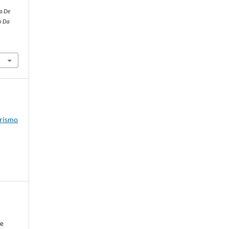
ta De
o Da
rismo
de