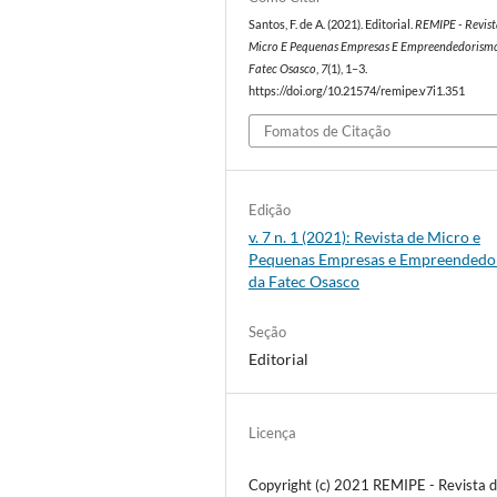
Santos, F. de A. (2021). Editorial.
REMIPE - Revis
Micro E Pequenas Empresas E Empreendedorism
Fatec Osasco
,
7
(1), 1–3.
https://doi.org/10.21574/remipe.v7i1.351
Fomatos de Citação
Edição
v. 7 n. 1 (2021): Revista de Micro e
Pequenas Empresas e Empreendedo
da Fatec Osasco
Seção
Editorial
Licença
Copyright (c) 2021 REMIPE - Revista 