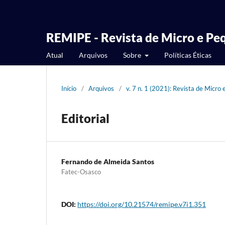
REMIPE - Revista de Micro e P
Atual
Arquivos
Sobre
Políticas Éticas
Início
/
Arquivos
/
v. 7 n. 1 (2021): Revista de Mic
Editorial
Fernando de Almeida Santos
Fatec-Osasco
DOI:
https://doi.org/10.21574/remipe.v7i1.351