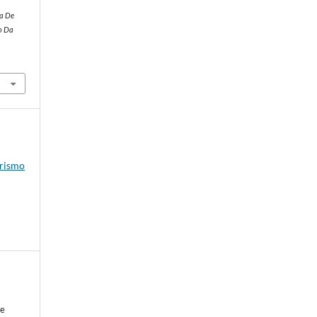
ta De
o Da
rismo
de