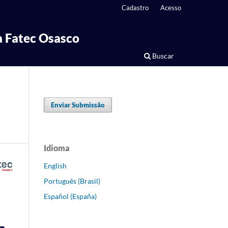
Cadastro
Acesso
 Fatec Osasco
Buscar
Enviar Submissão
Idioma
English
Português (Brasil)
Español (España)