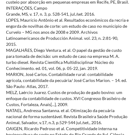
custeio por absorção em pequenas empresas em Recife, PE, Brasil.
INTERAÇÕES, Campo
Grande, MS, v. 17, n. 3, p. 528-541, jul./set. 2016.
LOPES, Maurício Antônio et al. Resultados econômicos da recria e
engorda de novilhas de corte: um estudo de caso no município de
Curvelo – MG nos anos de 2008 e 2009. Archivos
Latinoamericanos de Producción Animal. vol. 23, n. 2:81-90,
2015.
MAGALHÃES, Diego Ventura. et al. O papel da gestão de custo
para tomada de decisão: um estudo de caso na empresa M. A.
turbo diesel. Revista Científica Multidisciplinar Núcleo do
Conhecimento. ed. 01, vol. 06, p. 05-22, jan. 2019.
MARION, José Carlos. Contabilidade rural: contabilidade
agrícola, contabilidade da pecuária/ José Carlos Marion. – 14. ed.
São Paulo: Atlas, 2017.
MELZ, Laércio Juarez. Custos de produção de gado bovino: um
enfoque da contabilidade de custos. XVI Congresso Brasileiro de
Custos, Fortaleza, Anais[...], 2009.
NATAEL, Andressa Santanna. et al. Otimização da pecuária
nacional de forma sustentável. Revista Brasileira Saúde Produção
Animal, Salvador, v.17, n.3, p.529-544 jul./set., 2016.
OAIGEN, Ricardo Pedroso et al. Competitividade interna na
bovinocultura de corte no Estado do Rio Grande do Sul. Ciência