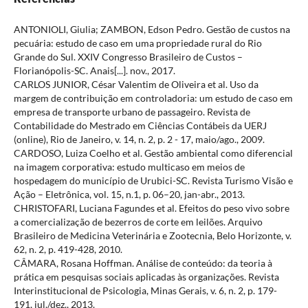
ANTONIOLI, Giulia; ZAMBON, Edson Pedro. Gestão de custos na
pecuária: estudo de caso em uma propriedade rural do Rio
Grande do Sul. XXIV Congresso Brasileiro de Custos –
Florianópolis-SC. Anais[...]. nov., 2017.
CARLOS JUNIOR, César Valentim de Oliveira et al. Uso da
margem de contribuição em controladoria: um estudo de caso em
empresa de transporte urbano de passageiro. Revista de
Contabilidade do Mestrado em Ciências Contábeis da UERJ
(online), Rio de Janeiro, v. 14, n. 2, p. 2 - 17, maio/ago., 2009.
CARDOSO, Luiza Coelho et al. Gestão ambiental como diferencial
na imagem corporativa: estudo multicaso em meios de
hospedagem do município de Urubici-SC. Revista Turismo Visão e
Ação – Eletrônica, vol. 15, n.1, p. 06–20, jan-abr., 2013.
CHRISTOFARI, Luciana Fagundes et al. Efeitos do peso vivo sobre
a comercialização de bezerros de corte em leilões. Arquivo
Brasileiro de Medicina Veterinária e Zootecnia, Belo Horizonte, v.
62, n. 2, p. 419-428, 2010.
CÂMARA, Rosana Hoffman. Análise de conteúdo: da teoria à
prática em pesquisas sociais aplicadas às organizações. Revista
Interinstitucional de Psicologia, Minas Gerais, v. 6, n. 2, p. 179-
191, jul./dez., 2013.