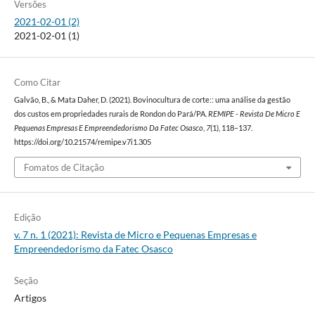
Versões
2021-02-01 (2)
2021-02-01 (1)
Como Citar
Galvão, B., & Mata Daher, D. (2021). Bovinocultura de corte:: uma análise da gestão
dos custos em propriedades rurais de Rondon do Pará/PA.
REMIPE - Revista De Micro E
Pequenas Empresas E Empreendedorismo Da Fatec Osasco
,
7
(1), 118–137.
https://doi.org/10.21574/remipe.v7i1.305
Fomatos de Citação
Edição
v. 7 n. 1 (2021): Revista de Micro e Pequenas Empresas e
Empreendedorismo da Fatec Osasco
Seção
Artigos