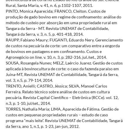
Rural, Santa Maria, v. 41, n. 6, p.1102-1107, 2011.
PINTO, Monica Aparecida; FRANCO, Cleiton. Custos de
produção de gado bovino em regime de confinamento: análise do
método de custeio por absorção em uma propriedade rural em
Tangara da Serra - MT. Revista UNEMAT de Contabilidade,
Tangará da Serra, v. 3, n. 5, p. 401-418, 2014.
RAUPP, Fabiano Maury; FUGANTI, Eduardo Nery. Gerenciamento
de custos na pecuária de corte: um comparativo entre a engorda
de bovinos em pastagens e em confinamento. Custos e
Agronegócio on line. v. 10, n. 3, p. 282-316, jul./set., 2014.
SOUSA, Rosangela Nunes; MELZ, Laércio Juarez. Gestão de custos
aplicada à bovinocultura de corte: o caso da fazenda paraíso em
Juína-MT, Revista UNEMAT de Contabilidade, Tangará da Serra,
vol. 3, n.5, p. 79-114, 2014.
TRENTO, Anielli; CASTRO, Jéssica; SILVA, Manoel Carlos
Ferreira. Relato técnico sobre análise de custos em cultura
pecuária. Revista Capital Científico – Eletrônica (RCCe). vol. 12,
n.3, p. 1-10, jul/set., 2014.
TORRES, Nathalia Maria; LIMA, Aparecida de Fátima. Gestão de
custos em pequenas propriedades rurais – estudo de caso
programa “mais leite”. Revista UNEMAT de Contabilidade, Tangará
da Serra, ano 1, n.1, p. 1-23, jan-jun, 2012.