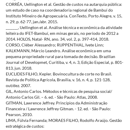
CORRÊA, Uellington et al. Gestão de custos na autarquia pública:
um estudo de caso na coordenadoria regional de Bambuí do
Instituto Mineiro de Agropecuária. ConTexto, Porto Alegre, v. 15,
n. 29, p. 62-77, jan./abr. 2015.
_______, Uellington et al. Análise técnica e econômica da atividade
leiteira do IFET-Bambuí, em minas gerais, no período de 2012 a
2014. HOLOS, Natal- RN, ano. 34, vol. 2, p. 397-414, 2018.
CORSO, Cléber Alessandro; RUPPENTHAL, Ivete Linn;
KALKMANN, Márcio Leandro. Análise econômica em uma
pequena propriedade rural para tomada de decisão. Brazilian
Journal of Developmet, Curitiba, v. 4, n. 3, Edição Especial, p. 801-
813, jun. 2018.
EUCLIDES FILHO, Kepler. Bovinocultura de corte no Brasil.
Revista de Política Agrícola, Brasília, v. 16, n. 4, p. 121-128,
out/dez. 2007.
GIL, Antonio Carlos. Métodos e técnicas de pesquisa social/
Antonio Carlos Gil. – 6. ed. - São Paulo: Atlas, 2008.
GITMAN, Lawrence Jeffrey. Princípios da Administração
Financeira / Lawrence Jeffrey Gitman. - 12. ed. - São Paulo:
Pearson, 2010.
LIMA, Fúlvia Fernanda; MORAES FILHO, Rodolfo Araújo. Gestão
estratégica de custos: