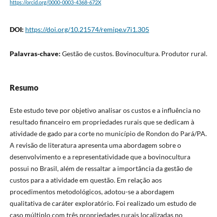
https://orcid.org/0000-0003-4368-672X
DOI:
https://doi.org/10.21574/remipe.v7i1.305
Palavras-chave:
Gestão de custos. Bovinocultura. Produtor rural.
Resumo
Este estudo teve por objetivo analisar os custos e a influência no
resultado financeiro em propriedades rurais que se dedicam à
atividade de gado para corte no município de Rondon do Pará/PA.
A revisão de literatura apresenta uma abordagem sobre o
desenvolvimento e a representatividade que a bovinocultura
possui no Brasil, além de ressaltar a importância da gestão de
custos para a atividade em questão. Em relação aos
procedimentos metodológicos, adotou-se a abordagem
qualitativa de caráter exploratório. Foi realizado um estudo de
caso múltiplo com três propriedades rurais localizadas no