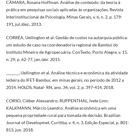
CÂMARA, Rosana Hoffman. Análise de conteúdo: da teoria à
prática em pesquisas sociais aplicadas às organizações. Revista
Interinstitucional de Psicologia, Minas Gerais, v. 6, n. 2, p. 179-
191, jul./dez., 2013.
CORRÊA, Uellington et al. Gestão de custos na autarquia pública:
um estudo de caso na coordenadoria regional de Bambuí do
Instituto Mineiro de Agropecuária. ConTexto, Porto Alegre, v. 15,
n. 29, p. 62-77, jan./abr. 2015.
_______, Uellington et al. Análise técnica e econômica da atividade
leiteira do IFET-Bambuí, em minas gerais, no período de 2012 a
2014. HOLOS, Natal- RN, ano. 34, vol. 2, p. 397-414, 2018.
CORSO, Cléber Alessandro; RUPPENTHAL, Ivete Linn;
KALKMANN, Márcio Leandro. Análise econômica em uma
pequena propriedade rural para tomada de decisão. Brazilian
Journal of Developmet, Curitiba, v. 4, n. 3, Edição Especial, p. 801-
813, jun. 2018.