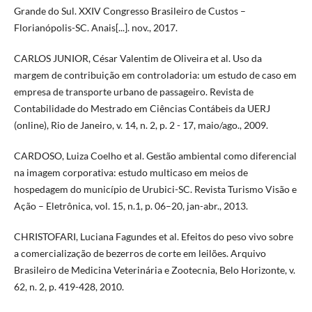
Grande do Sul. XXIV Congresso Brasileiro de Custos –
Florianópolis-SC. Anais[...]. nov., 2017.
CARLOS JUNIOR, César Valentim de Oliveira et al. Uso da
margem de contribuição em controladoria: um estudo de caso em
empresa de transporte urbano de passageiro. Revista de
Contabilidade do Mestrado em Ciências Contábeis da UERJ
(online), Rio de Janeiro, v. 14, n. 2, p. 2 - 17, maio/ago., 2009.
CARDOSO, Luiza Coelho et al. Gestão ambiental como diferencial
na imagem corporativa: estudo multicaso em meios de
hospedagem do município de Urubici-SC. Revista Turismo Visão e
Ação – Eletrônica, vol. 15, n.1, p. 06–20, jan-abr., 2013.
CHRISTOFARI, Luciana Fagundes et al. Efeitos do peso vivo sobre
a comercialização de bezerros de corte em leilões. Arquivo
Brasileiro de Medicina Veterinária e Zootecnia, Belo Horizonte, v.
62, n. 2, p. 419-428, 2010.