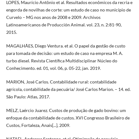
LOPES, Maurício Antônio et al. Resultados econômicos da recria e
engorda de novilhas de corte: um estudo de caso no município de
Curvelo – MG nos anos de 2008 e 2009. Archivos
Latinoamericanos de Producción Animal. vol. 23, n. 2:81-90,
2015.
MAGALHÃES, Diego Ventura. et al. O papel da gestão de custo
para tomada de decisão: um estudo de caso na empresa M. A.
turbo diesel. Revista Científica Multidisciplinar Núcleo do
Conhecimento. ed. 01, vol. 06, p. 05-22, jan. 2019.
MARION, José Carlos. Contabilidade rural: contabilidade
agrícola, contabilidade da pecuária/ José Carlos Marion. – 14. ed.
São Paulo: Atlas, 2017.
MELZ, Laércio Juarez. Custos de produção de gado bovino: um
enfoque da contabilidade de custos. XVI Congresso Brasileiro de
Custos, Fortaleza, Anais[...], 2009.
NATAEL, Andressa Santanna. et al. Otimização da pecuária