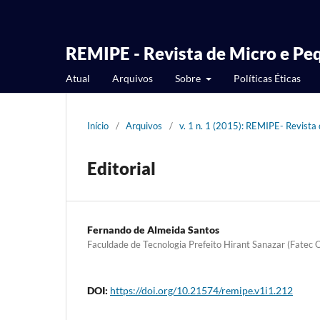
REMIPE - Revista de Micro e P
Atual
Arquivos
Sobre
Políticas Éticas
Início
/
Arquivos
/
v. 1 n. 1 (2015): REMIPE- Revist
Editorial
Fernando de Almeida Santos
Faculdade de Tecnologia Prefeito Hirant Sanazar (Fatec 
DOI:
https://doi.org/10.21574/remipe.v1i1.212