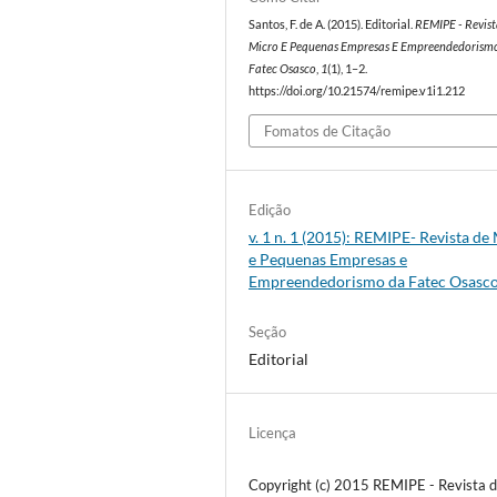
Santos, F. de A. (2015). Editorial.
REMIPE - Revis
Micro E Pequenas Empresas E Empreendedorism
Fatec Osasco
,
1
(1), 1–2.
https://doi.org/10.21574/remipe.v1i1.212
Fomatos de Citação
Edição
v. 1 n. 1 (2015): REMIPE- Revista de
e Pequenas Empresas e
Empreendedorismo da Fatec Osasc
Seção
Editorial
Licença
Copyright (c) 2015 REMIPE - Revista 