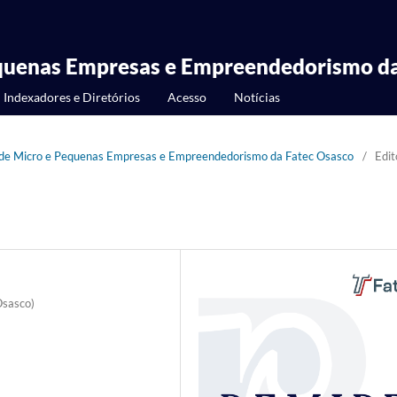
equenas Empresas e Empreendedorismo da
Indexadores e Diretórios
Acesso
Notícias
a de Micro e Pequenas Empresas e Empreendedorismo da Fatec Osasco
/
Edit
Osasco)