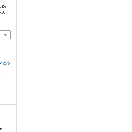
ta De
o Da
 Micro
o
de