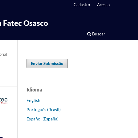
Cadastro
Acesso
 Fatec Osasco
Buscar
orial
Enviar Submissão
Idioma
English
Português (Brasil)
Español (España)