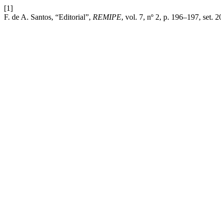
[1]
F. de A. Santos, “Editorial”,
REMIPE
, vol. 7, nº 2, p. 196–197, set. 