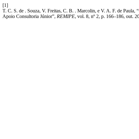
[1]
T. C. S. de . Souza, V. Freitas, C. B. . Marcolin, e V. A. F. de Pau
Apoio Consultoria Júnior”,
REMIPE
, vol. 8, nº 2, p. 166–186, out. 2