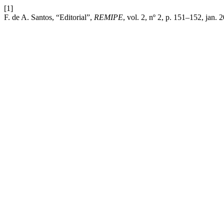
[1]
F. de A. Santos, “Editorial”,
REMIPE
, vol. 2, nº 2, p. 151–152, jan. 