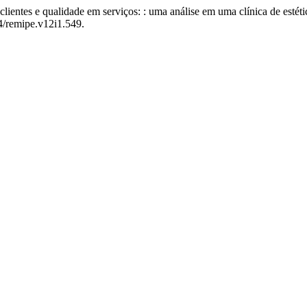
lientes e qualidade em serviços: : uma análise em uma clínica de estét
74/remipe.v12i1.549.