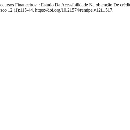
cursos Financeiros: : Estudo Da Acessibilidade Na obtenção De créd
asco
12 (1):115-44. https://doi.org/10.21574/remipe.v12i1.517.