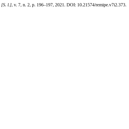
,
[S. l.]
, v. 7, n. 2, p. 196–197, 2021. DOI: 10.21574/remipe.v7i2.373.