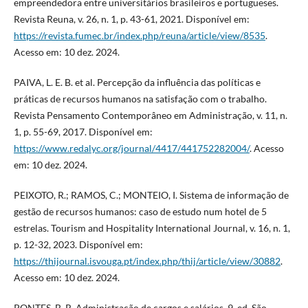
empreendedora entre universitários brasileiros e portugueses.
Revista Reuna, v. 26, n. 1, p. 43-61, 2021. Disponível em:
https://revista.fumec.br/index.php/reuna/article/view/8535
.
Acesso em: 10 dez. 2024.
PAIVA, L. E. B. et al. Percepção da influência das políticas e
práticas de recursos humanos na satisfação com o trabalho.
Revista Pensamento Contemporâneo em Administração, v. 11, n.
1, p. 55-69, 2017. Disponível em:
https://www.redalyc.org/journal/4417/441752282004/
. Acesso
em: 10 dez. 2024.
PEIXOTO, R.; RAMOS, C.; MONTEIO, I. Sistema de informação de
gestão de recursos humanos: caso de estudo num hotel de 5
estrelas. Tourism and Hospitality International Journal, v. 16, n. 1,
p. 12-32, 2023. Disponível em:
https://thijournal.isvouga.pt/index.php/thij/article/view/30882
.
Acesso em: 10 dez. 2024.
PONTES, B. R. Administração de cargos e salários. 9. ed. São