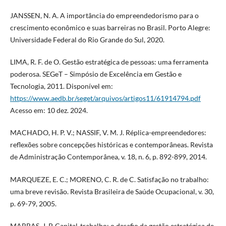
JANSSEN, N. A. A importância do empreendedorismo para o
crescimento econômico e suas barreiras no Brasil. Porto Alegre:
Universidade Federal do Rio Grande do Sul, 2020.
LIMA, R. F. de O. Gestão estratégica de pessoas: uma ferramenta
poderosa. SEGeT – Simpósio de Excelência em Gestão e
Tecnologia, 2011. Disponível em:
https://www.aedb.br/seget/arquivos/artigos11/61914794.pdf
Acesso em: 10 dez. 2024.
MACHADO, H. P. V.; NASSIF, V. M. J. Réplica-empreendedores:
reflexões sobre concepções históricas e contemporâneas. Revista
de Administração Contemporânea, v. 18, n. 6, p. 892-899, 2014.
MARQUEZE, E. C.; MORENO, C. R. de C. Satisfação no trabalho:
uma breve revisão. Revista Brasileira de Saúde Ocupacional, v. 30,
p. 69-79, 2005.
MARRAS, J. P. Capital-trabalho: o desafio da gestão estratégica de