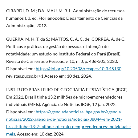
GIRARDI, D. M.; DALMAU, M. B. L. Administração de recursos
humanos I. 3. ed. Florianópolis: Departamento de Ciências da
Administração, 2012.
GUERRA, M. H. T. da S.; MATTOS, C. A. C. de; CORRÊA, A. de C.
Políticas e práticas de gestão de pessoas e intenção de
rotatividade: um estudo no Instituto Federal do Pará (Brasil).
Revista de Carreiras e Pessoas, v. 10, n. 3, p. 486-503, 2020.
Disponível em:
https://doi.org/10.20503/recape.v10i3.45130
revistas.pucsp.br+1 Acesso em: 10 dez. 2024.
INSTITUTO BRASILEIRO DE GEOGRAFIA E ESTATÍSTICA (IBGE).
Em 2021, Brasil tinha 13,2 milhões de microempreendedores
individuais (MEIs). Agência de Notícias IBGE, 12 jan. 2022.
Disponível em:
https://agenciadenoticias.ibge.gov.br/agencia-
noticias/2012-agencia-de-noticias/noticias/38044-em-2021-
brasil-tinha-13-2-milhoes-de-microempreendedores-individuais-
meis
. Acesso em: 10 dez. 2024.