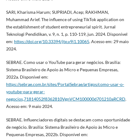
SARI, Kharisma Harum; SUPRIADI, Acep; RAKHMAN,
Muhammad Arief. The influence of using TikTok application on
the establishment of student entrepreneurial spirit. Jurnal
Teknologi Pendidikan, v. 9, n. 1, p. 110-119, jun. 2024. Disponível
em:
https://doi.org/10.33394/jtp.v9i1.10065
. Acesso em: 29 maio
2024.
SEBRAE. Como usar o YouTube para gerar negócios. Brasília:
Sistema Brasileiro de Apoio às Micro e Pequenas Empresas,
2022a. Disponível em:
https://sebrae.com.br/sites/PortalSebrae/artigos/como-usar-o-
youtube-para-gerar-
negocios,71814052f8362810VgnVCM100000d701210aRCRD
.
Acesso em: 9 maio 2024.
SEBRAE. Influenciadores digitais se destacam como oportunidade
de negócio. Brasília: Sistema Brasileiro de Apoio às Micro e
Pequenas Empresas, 2022b. Disponível em: