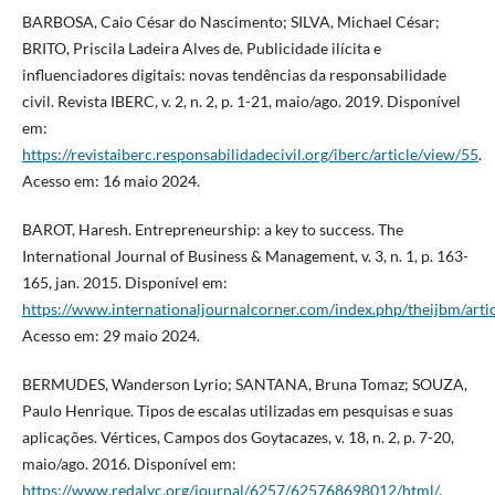
BARBOSA, Caio César do Nascimento; SILVA, Michael César;
BRITO, Priscila Ladeira Alves de. Publicidade ilícita e
influenciadores digitais: novas tendências da responsabilidade
civil. Revista IBERC, v. 2, n. 2, p. 1-21, maio/ago. 2019. Disponível
em:
https://revistaiberc.responsabilidadecivil.org/iberc/article/view/55
.
Acesso em: 16 maio 2024.
BAROT, Haresh. Entrepreneurship: a key to success. The
International Journal of Business & Management, v. 3, n. 1, p. 163-
165, jan. 2015. Disponível em:
https://www.internationaljournalcorner.com/index.php/theijbm/art
Acesso em: 29 maio 2024.
BERMUDES, Wanderson Lyrio; SANTANA, Bruna Tomaz; SOUZA,
Paulo Henrique. Tipos de escalas utilizadas em pesquisas e suas
aplicações. Vértices, Campos dos Goytacazes, v. 18, n. 2, p. 7-20,
maio/ago. 2016. Disponível em:
https://www.redalyc.org/journal/6257/625768698012/html/
.