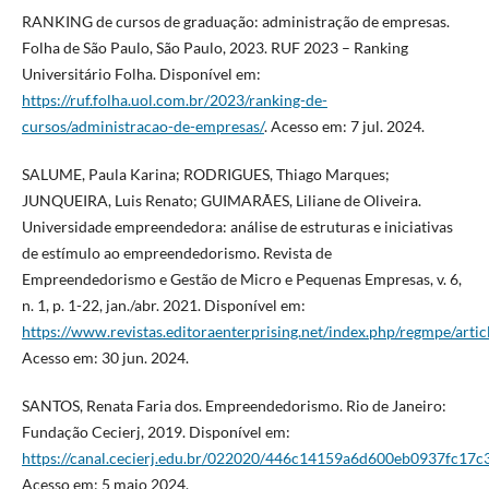
RANKING de cursos de graduação: administração de empresas.
Folha de São Paulo, São Paulo, 2023. RUF 2023 – Ranking
Universitário Folha. Disponível em:
https://ruf.folha.uol.com.br/2023/ranking-de-
cursos/administracao-de-empresas/
. Acesso em: 7 jul. 2024.
SALUME, Paula Karina; RODRIGUES, Thiago Marques;
JUNQUEIRA, Luis Renato; GUIMARÃES, Liliane de Oliveira.
Universidade empreendedora: análise de estruturas e iniciativas
de estímulo ao empreendedorismo. Revista de
Empreendedorismo e Gestão de Micro e Pequenas Empresas, v. 6,
n. 1, p. 1-22, jan./abr. 2021. Disponível em:
https://www.revistas.editoraenterprising.net/index.php/regmpe/arti
Acesso em: 30 jun. 2024.
SANTOS, Renata Faria dos. Empreendedorismo. Rio de Janeiro:
Fundação Cecierj, 2019. Disponível em:
https://canal.cecierj.edu.br/022020/446c14159a6d600eb0937fc17c
Acesso em: 5 maio 2024.