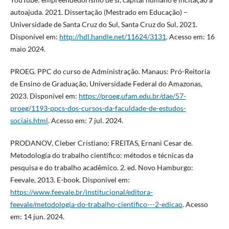
autoajuda. 2021. Dissertação (Mestrado em Educação) –
Universidade de Santa Cruz do Sul, Santa Cruz do Sul, 2021.
Disponível em:
http://hdl.handle.net/11624/3131
. Acesso em: 16
maio 2024.
PROEG. PPC do curso de Administração. Manaus: Pró-Reitoria
de Ensino de Graduação, Universidade Federal do Amazonas,
2023. Disponível em:
https://proeg.ufam.edu.br/dae/57-
proeg/1193-ppcs-dos-cursos-da-faculdade-de-estudos-
sociais.html
. Acesso em: 7 jul. 2024.
PRODANOV, Cleber Cristiano; FREITAS, Ernani Cesar de.
Metodologia do trabalho científico: métodos e técnicas da
pesquisa e do trabalho acadêmico. 2. ed. Novo Hamburgo:
Feevale, 2013. E-book. Disponível em:
https://www.feevale.br/institucional/editora-
feevale/metodologia-do-trabalho-cientifico---2-edicao
. Acesso
em: 14 jun. 2024.