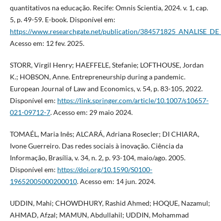
quantitativos na educação. Recife: Omnis Scientia, 2024. v. 1, cap.
5, p. 49-59. E-book. Disponível em:
https://www.researchgate.net/publication/384571825_ANALI
Acesso em: 12 fev. 2025.
STORR, Virgil Henry; HAEFFELE, Stefanie; LOFTHOUSE, Jordan
K.; HOBSON, Anne. Entrepreneurship during a pandemic.
European Journal of Law and Economics, v. 54, p. 83-105, 2022.
Disponível em:
https://link.springer.com/article/10.1007/s10657-
021-09712-7
. Acesso em: 29 maio 2024.
TOMAÉL, Maria Inês; ALCARÁ, Adriana Rosecler; DI CHIARA,
Ivone Guerreiro. Das redes sociais à inovação. Ciência da
Informação, Brasília, v. 34, n. 2, p. 93-104, maio/ago. 2005.
Disponível em:
https://doi.org/10.1590/S0100-
19652005000200010
. Acesso em: 14 jun. 2024.
UDDIN, Mahi; CHOWDHURY, Rashid Ahmed; HOQUE, Nazamul;
AHMAD, Afzal; MAMUN, Abdullahil; UDDIN, Mohammad