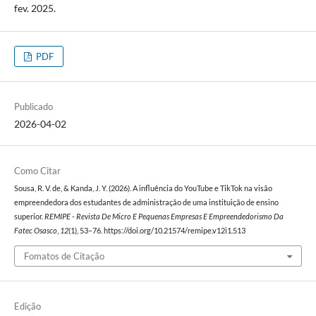
fev. 2025.
PDF
Publicado
2026-04-02
Como Citar
Sousa, R. V. de, & Kanda, J. Y. (2026). A influência do YouTube e TikTok na visão
empreendedora dos estudantes de administração de uma instituição de ensino
superior.
REMIPE - Revista De Micro E Pequenas Empresas E Empreendedorismo Da
Fatec Osasco
,
12
(1), 53–76. https://doi.org/10.21574/remipe.v12i1.513
Fomatos de Citação
Edição