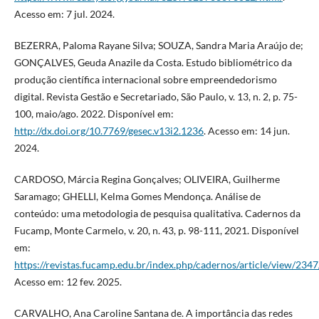
Acesso em: 7 jul. 2024.
BEZERRA, Paloma Rayane Silva; SOUZA, Sandra Maria Araújo de;
GONÇALVES, Geuda Anazile da Costa. Estudo bibliométrico da
produção científica internacional sobre empreendedorismo
digital. Revista Gestão e Secretariado, São Paulo, v. 13, n. 2, p. 75-
100, maio/ago. 2022. Disponível em:
http://dx.doi.org/10.7769/gesec.v13i2.1236
. Acesso em: 14 jun.
2024.
CARDOSO, Márcia Regina Gonçalves; OLIVEIRA, Guilherme
Saramago; GHELLI, Kelma Gomes Mendonça. Análise de
conteúdo: uma metodologia de pesquisa qualitativa. Cadernos da
Fucamp, Monte Carmelo, v. 20, n. 43, p. 98-111, 2021. Disponível
em:
https://revistas.fucamp.edu.br/index.php/cadernos/article/view/234
Acesso em: 12 fev. 2025.
CARVALHO, Ana Caroline Santana de. A importância das redes