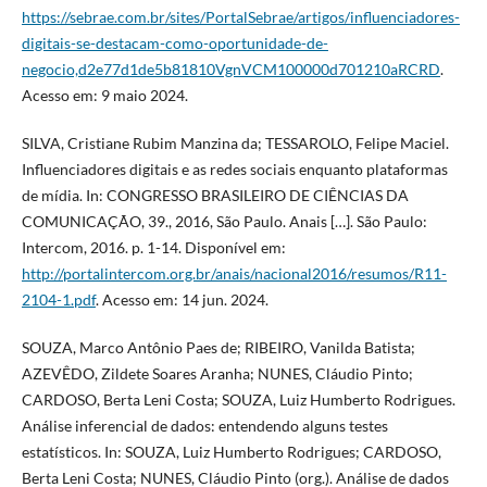
https://sebrae.com.br/sites/PortalSebrae/artigos/influenciadores-
digitais-se-destacam-como-oportunidade-de-
negocio,d2e77d1de5b81810VgnVCM100000d701210aRCRD
.
Acesso em: 9 maio 2024.
SILVA, Cristiane Rubim Manzina da; TESSAROLO, Felipe Maciel.
Influenciadores digitais e as redes sociais enquanto plataformas
de mídia. In: CONGRESSO BRASILEIRO DE CIÊNCIAS DA
COMUNICAÇÃO, 39., 2016, São Paulo. Anais […]. São Paulo:
Intercom, 2016. p. 1-14. Disponível em:
http://portalintercom.org.br/anais/nacional2016/resumos/R11-
2104-1.pdf
. Acesso em: 14 jun. 2024.
SOUZA, Marco Antônio Paes de; RIBEIRO, Vanilda Batista;
AZEVÊDO, Zildete Soares Aranha; NUNES, Cláudio Pinto;
CARDOSO, Berta Leni Costa; SOUZA, Luiz Humberto Rodrigues.
Análise inferencial de dados: entendendo alguns testes
estatísticos. In: SOUZA, Luiz Humberto Rodrigues; CARDOSO,
Berta Leni Costa; NUNES, Cláudio Pinto (org.). Análise de dados