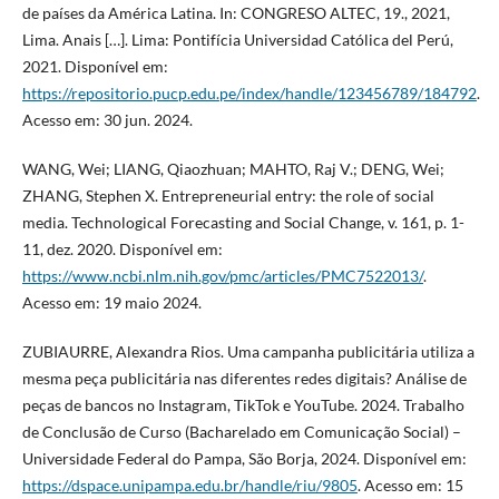
de países da América Latina. In: CONGRESO ALTEC, 19., 2021,
Lima. Anais […]. Lima: Pontifícia Universidad Católica del Perú,
2021. Disponível em:
https://repositorio.pucp.edu.pe/index/handle/123456789/184792
.
Acesso em: 30 jun. 2024.
WANG, Wei; LIANG, Qiaozhuan; MAHTO, Raj V.; DENG, Wei;
ZHANG, Stephen X. Entrepreneurial entry: the role of social
media. Technological Forecasting and Social Change, v. 161, p. 1-
11, dez. 2020. Disponível em:
https://www.ncbi.nlm.nih.gov/pmc/articles/PMC7522013/
.
Acesso em: 19 maio 2024.
ZUBIAURRE, Alexandra Rios. Uma campanha publicitária utiliza a
mesma peça publicitária nas diferentes redes digitais? Análise de
peças de bancos no Instagram, TikTok e YouTube. 2024. Trabalho
de Conclusão de Curso (Bacharelado em Comunicação Social) –
Universidade Federal do Pampa, São Borja, 2024. Disponível em:
https://dspace.unipampa.edu.br/handle/riu/9805
. Acesso em: 15