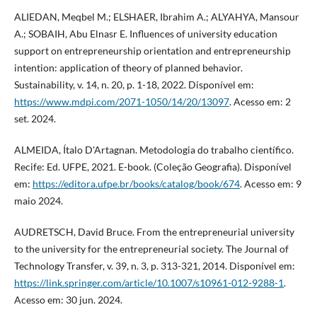
ALIEDAN, Meqbel M.; ELSHAER, Ibrahim A.; ALYAHYA, Mansour
A.; SOBAIH, Abu Elnasr E. Influences of university education
support on entrepreneurship orientation and entrepreneurship
intention: application of theory of planned behavior.
Sustainability, v. 14, n. 20, p. 1-18, 2022. Disponível em:
https://www.mdpi.com/2071-1050/14/20/13097
. Acesso em: 2
set. 2024.
ALMEIDA, Ítalo D'Artagnan. Metodologia do trabalho científico.
Recife: Ed. UFPE, 2021. E-book. (Coleção Geografia). Disponível
em:
https://editora.ufpe.br/books/catalog/book/674
. Acesso em: 9
maio 2024.
AUDRETSCH, David Bruce. From the entrepreneurial university
to the university for the entrepreneurial society. The Journal of
Technology Transfer, v. 39, n. 3, p. 313-321, 2014. Disponível em:
https://link.springer.com/article/10.1007/s10961-012-9288-1
.
Acesso em: 30 jun. 2024.