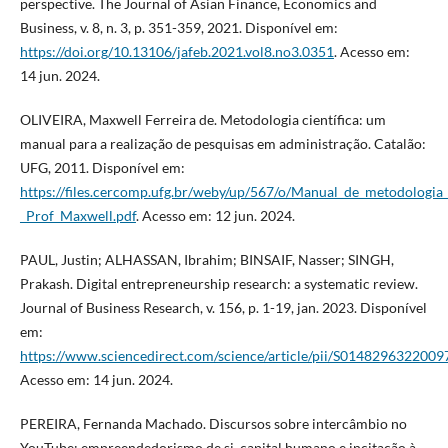
perspective. The Journal of Asian Finance, Economics and
Business, v. 8, n. 3, p. 351-359, 2021. Disponível em:
https://doi.org/10.13106/jafeb.2021.vol8.no3.0351
. Acesso em:
14 jun. 2024.
OLIVEIRA, Maxwell Ferreira de. Metodologia científica: um
manual para a realização de pesquisas em administração. Catalão:
UFG, 2011. Disponível em:
https://files.cercomp.ufg.br/weby/up/567/o/Manual_de_metodologia_c
_Prof_Maxwell.pdf
. Acesso em: 12 jun. 2024.
PAUL, Justin; ALHASSAN, Ibrahim; BINSAIF, Nasser; SINGH,
Prakash. Digital entrepreneurship research: a systematic review.
Journal of Business Research, v. 156, p. 1-19, jan. 2023. Disponível
em:
https://www.sciencedirect.com/science/article/pii/S0148296322009
Acesso em: 14 jun. 2024.
PEREIRA, Fernanda Machado. Discursos sobre intercâmbio no
YouTube: empreendedorismo de si, capital humano e incitação à