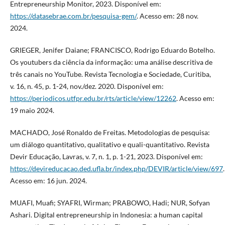
Entrepreneurship Monitor, 2023. Disponível em:
https://datasebrae.com.br/pesquisa-gem/
. Acesso em: 28 nov.
2024.
GRIEGER, Jenifer Daiane; FRANCISCO, Rodrigo Eduardo Botelho.
Os youtubers da ciência da informação: uma análise descritiva de
três canais no YouTube. Revista Tecnologia e Sociedade, Curitiba,
v. 16, n. 45, p. 1-24, nov./dez. 2020. Disponível em:
https://periodicos.utfpr.edu.br/rts/article/view/12262
. Acesso em:
19 maio 2024.
MACHADO, José Ronaldo de Freitas. Metodologias de pesquisa:
um diálogo quantitativo, qualitativo e quali-quantitativo. Revista
Devir Educação, Lavras, v. 7, n. 1, p. 1-21, 2023. Disponível em:
https://devireducacao.ded.ufla.br/index.php/DEVIR/article/view/697
.
Acesso em: 16 jun. 2024.
MUAFI, Muafi; SYAFRI, Wirman; PRABOWO, Hadi; NUR, Sofyan
Ashari. Digital entrepreneurship in Indonesia: a human capital