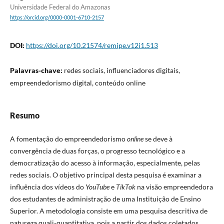
Universidade Federal do Amazonas
https://orcid.org/0000-0001-6710-2157
DOI:
https://doi.org/10.21574/remipe.v12i1.513
Palavras-chave:
redes sociais, influenciadores digitais,
empreendedorismo digital, conteúdo online
Resumo
A fomentação do empreendedorismo
online
se deve à
convergência de duas forças, o progresso tecnológico e a
democratização do acesso à informação, especialmente, pelas
redes sociais. O objetivo principal desta pesquisa é examinar a
influência dos vídeos do
YouTube
e
TikTok
na visão empreendedora
dos estudantes de administração de uma Instituição de Ensino
Superior. A metodologia consiste em uma pesquisa descritiva de
natureza quali-quantitativa, pois a partir dos dados coletados