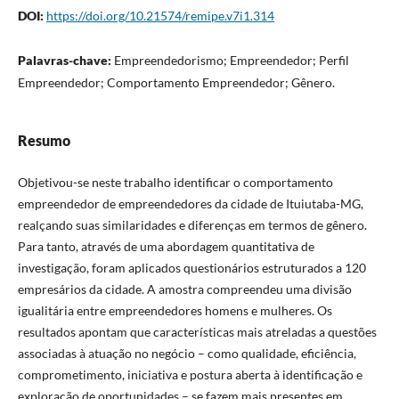
DOI:
https://doi.org/10.21574/remipe.v7i1.314
Palavras-chave:
Empreendedorismo; Empreendedor; Perfil
Empreendedor; Comportamento Empreendedor; Gênero.
Resumo
Objetivou-se neste trabalho identificar o comportamento
empreendedor de empreendedores da cidade de Ituiutaba-MG,
realçando suas similaridades e diferenças em termos de gênero.
Para tanto, através de uma abordagem quantitativa de
investigação, foram aplicados questionários estruturados a 120
empresários da cidade. A amostra compreendeu uma divisão
igualitária entre empreendedores homens e mulheres. Os
resultados apontam que características mais atreladas a questões
associadas à atuação no negócio – como qualidade, eficiência,
comprometimento, iniciativa e postura aberta à identificação e
exploração de oportunidades – se fazem mais presentes em