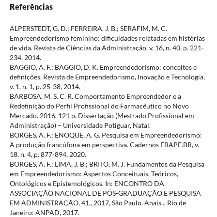
Referências
ALPERSTEDT, G. D.; FERREIRA, J. B.; SERAFIM, M. C.
Empreendedorismo feminino: dificuldades relatadas em histórias
de vida. Revista de Ciências da Administração, v. 16, n. 40, p. 221-
234, 2014.
BAGGIO, A. F.; BAGGIO, D. K. Empreendedorismo: conceitos e
definições. Revista de Empreendedorismo, Inovação e Tecnologia,
v. 1, n. 1, p. 25-38, 2014.
BARBOSA, M. S. C. R. Comportamento Empreendedor e a
Redefinição do Perfil Profissional do Farmacêutico no Novo
Mercado. 2016. 121 p. Dissertação (Mestrado Profissional em
Administração) – Universidade Potiguar, Natal.
BORGES, A. F.; ENOQUE, A. G. Pesquisa em Empreendedorismo:
A produção francófona em perspectiva. Cadernos EBAPE.BR, v.
18, n. 4, p. 877-894, 2020.
BORGES, A. F.; LIMA, J. B.; BRITO, M. J. Fundamentos da Pesquisa
em Empreendedorismo: Aspectos Conceituais, Teóricos,
Ontológicos e Epistemológicos. In: ENCONTRO DA
ASSOCIAÇÃO NACIONAL DE PÓS-GRADUAÇÃO E PESQUISA
EM ADMINISTRAÇÃO, 41., 2017, São Paulo. Anais... Rio de
Janeiro: ANPAD, 2017.