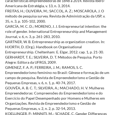
características empreendedoras de 1848 a 2014. Revista Ibero-
Americana de Estratégia, v. 13, n. 3, 2014.
FREITAS, H.; OLIVEIRA, M.; SACCOL, A. Z.; MOSCAROLA, J. O
método de pesquisa survey. Revista de Administração da USP, v.
35, n. 3, p. 105-102, 2000.
GARCÍA, M. C. D.; MORENO, J. J. Entrepreneurial intention: the
role of gender. International Entrepreneurship and Management
Journal, v. 6, n. 3, p. 261-283, 2010.
GARTNER, W. B. Entrepreneurship as organization creation. In:
HJORTH, D. (Org.). Handbook on Organisational
Entrepreneurship. Cheltenham: E. Elgar, 2012. cap. 1, p. 21-30.
GERHARDT, T. E.; SILVEIRA, D. T. Métodos de Pesquisa. Porto
Alegre: Editora da UFRGS, 2009.
GIMENEZ, F. A. P.; FERREIRA, J. M.; RAMOS, S. C.
Empreendedorismo feminino no Brasil: Gênese e formação de um
campo de pesquisa. Revista de Empreendedorismo e Gestão de
Pequenas Empresas, v. 6, n. 1, p. 40-74, 2017.
GOUVÊA, A. B. C. T.; SILVEIRA, A.; MACHADO, H. V. Mulheres
Empreendedoras: Compreensões do Empreendedorismo e do
Exercício do Papel Desempenhado por Homens e Mulheres em
Organizações. Revista de Empreendedorismo e Gestão de
Pequenas Empresas, v. 2, n. 2, p. 32-54, 2013.
KOELLINGER, P.; MINNITI, M..; SCHADE, C. Gender Differences