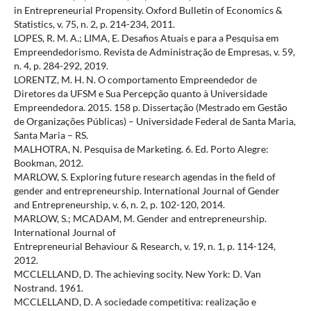
in Entrepreneurial Propensity. Oxford Bulletin of Economics &
Statistics, v. 75, n. 2, p. 214-234, 2011.
LOPES, R. M. A.; LIMA, E. Desafios Atuais e para a Pesquisa em
Empreendedorismo. Revista de Administração de Empresas, v. 59,
n. 4, p. 284-292, 2019.
LORENTZ, M. H. N. O comportamento Empreendedor de
Diretores da UFSM e Sua Percepção quanto à Universidade
Empreendedora. 2015. 158 p. Dissertação (Mestrado em Gestão
de Organizações Públicas) – Universidade Federal de Santa Maria,
Santa Maria – RS.
MALHOTRA, N. Pesquisa de Marketing. 6. Ed. Porto Alegre:
Bookman, 2012.
MARLOW, S. Exploring future research agendas in the field of
gender and entrepreneurship. International Journal of Gender
and Entrepreneurship, v. 6, n. 2, p. 102-120, 2014.
MARLOW, S.; MCADAM, M. Gender and entrepreneurship.
International Journal of
Entrepreneurial Behaviour & Research, v. 19, n. 1, p. 114-124,
2012.
MCCLELLAND, D. The achieving socity. New York: D. Van
Nostrand. 1961.
MCCLELLAND, D. A sociedade competitiva: realização e