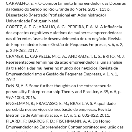
CARVALHO, E. F. O Comportamento Empreendedor das Doceiras
da Região do Seridó no Rio Grande do Norte. 2017. 113 p.
Dissertação (Mestrado Profissional em Administração) -
Universidade Potiguar, Natal.
CORTEZ, A. E. G.; ARAÚJO, A. G.; PEREIRA, F. A. M. A influência
dos aspectos cognitivos e afetivos de mulheres empreendedoras
nas diferentes fases de desenvolvimento de um negócio. Revista
de Empreendedorismo e Gestão de Pequenas Empresas, v. 6, n. 2,
p. 234-262, 2017.
CRAMER, L.; CAPPELLE, M. C. A.; ANDRADE, ?. L. S.; BRITO, M. J.
Representações femininas da ação empreendedora: uma análise
da trajetória das mulheres no mundo dos negócios. Revista de
Empreendedorismo e Gestão de Pequenas Empresas, v. 1, n. 1,
2012.
DeNISI, A. S. Some further thoughts on the entrepreneurial
personality. Entrepreneurship Theory and Practice, v. 39, n. 5, p.
997-1003, 2015.
ENGELMAN, R.; FRACASSO, E. M.; BRASIL, V. S. A qualidade
percebida nos serviços de incubação de empresas. Revista
Eletrônica de Administração, v. 17, n. 3, p. 802-822, 2011.
FILARDI, F.; BARROS, F. D.; FISCHMANN, A. A. Do Homo
Empreendedor ao Empreendedor Contemporâneo: evolução das