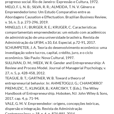
progresso social. Rio de Janeiro: Expressão e Cultura, 1972.
MELO, F. L. N. B.; SILVA, R. R.; ALMEIDA, T. N. V. Gênero e
Empreendedorismo: Um Estudo Comparativo entre as
Abordagens Causation e Effectuation. Brazilian Business Review,
v. 16, n. 3, p. 273-296, 2019.
MINELLO, I. F.; BURGER, R. E.; KRUGER, C. Características
comportamentais empreendedoras: um estudo com acadêmicos
de administração de uma universidade brasileira. Revista de
Administração da UFSM, v.10, Ed. Especial, p.72-91, 2017.
SCHUMPETER, J. A. Teoria do desenvolvimento econômico: uma
investigação sobre lucros, capital, crédito, juro, e o ciclo
econômico. São Paulo: Nova Cultural, 1997.
SULLIVAN, D. M.; MEEK, W. R. Gender and Entrepreneurship: A
Review and Process Model. Journal of Managerial Psychology, v.
27, n. 5, p. 428-458, 2012.
TEAGUE, B. T.; GARTNER, W. B. Toward a theory of
entrepreneurial behavior. In: AHMETOGLU, G.; CHAMORRO?
PREMUZIC, T.; KLINGER, B.; KARCISKY, T. (Eds.). The Wiley
Handbook of Entrepreneurship. Hoboken, NJ: John Wiley & Sons,
2017. cap. 4, p. 71-94.
VALE, G. M. V. Empreendedor: origens, concepções teóricas,
dispersão e integração. Revista de Administração
Contemporânea, v. 18, n. 6, p. 874-891, 2014.