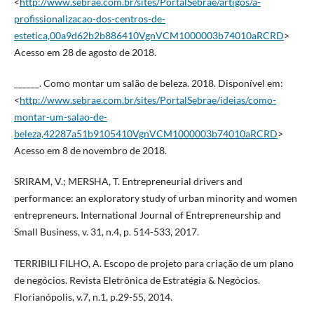
<
http://www.sebrae.com.br/sites/PortalSebrae/artigos/a-
profissionalizacao-dos-centros-de-
estetica,00a9d62b2b886410VgnVCM1000003b74010aRCRD
>
Acesso em 28 de agosto de 2018.
______. Como montar um salão de beleza. 2018. Disponível em:
<
http://www.sebrae.com.br/sites/PortalSebrae/ideias/como-
montar-um-salao-de-
beleza,42287a51b9105410VgnVCM1000003b74010aRCRD
>
Acesso em 8 de novembro de 2018.
SRIRAM, V.; MERSHA, T. Entrepreneurial drivers and
performance: an exploratory study of urban minority and women
entrepreneurs. International Journal of Entrepreneurship and
Small Business, v. 31, n.4, p. 514-533, 2017.
TERRIBILI FILHO, A. Escopo de projeto para criação de um plano
de negócios. Revista Eletrônica de Estratégia & Negócios.
Florianópolis, v.7, n.1, p.29-55, 2014.