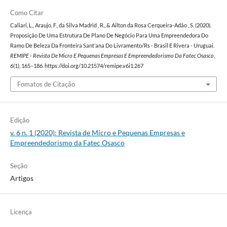
Como Citar
Caliari, L., Araujo, F., da Silva Madrid , R., & Ailton da Rosa Cerqueira-Adão , S. (2020).
Proposição De Uma Estrutura De Plano De Negócio Para Uma Empreendedora Do
Ramo De Beleza Da Fronteira Sant’ana Do Livramento/Rs - Brasil E Rivera - Uruguai.
REMIPE - Revista De Micro E Pequenas Empresas E Empreendedorismo Da Fatec Osasco
,
6
(1), 165–186. https://doi.org/10.21574/remipe.v6i1.267
Fomatos de Citação
Edição
v. 6 n. 1 (2020): Revista de Micro e Pequenas Empresas e
Empreendedorismo da Fatec Osasco
Seção
Artigos
Licença