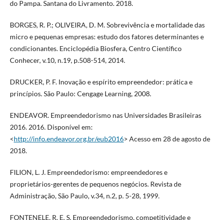
do Pampa. Santana do Livramento. 2018.
BORGES, R. P.; OLIVEIRA, D. M. Sobrevivência e mortalidade das
micro e pequenas empresas: estudo dos fatores determinantes e
condicionantes. Enciclopédia Biosfera, Centro Científico
Conhecer, v.10, n.19, p.508-514, 2014.
DRUCKER, P. F. Inovação e espírito empreendedor: prática e
princípios. São Paulo: Cengage Learning, 2008.
ENDEAVOR. Empreendedorismo nas Universidades Brasileiras
2016. 2016. Disponível em:
<
http://info.endeavor.org.br/eub2016
> Acesso em 28 de agosto de
2018.
FILION, L. J. Empreendedorismo: empreendedores e
proprietários-gerentes de pequenos negócios. Revista de
Administração, São Paulo, v.34, n.2, p. 5-28, 1999.
FONTENELE, R. E. S. Empreendedorismo, competitividade e